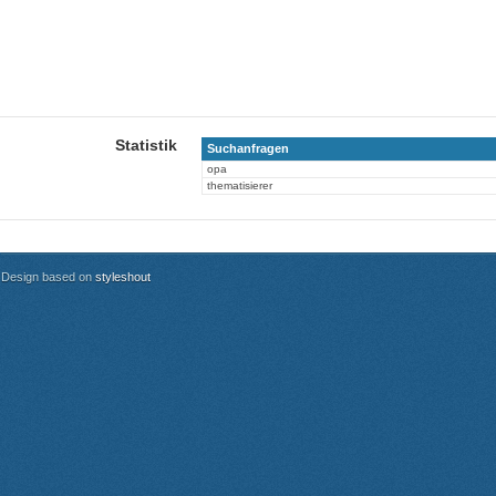
Statistik
Suchanfragen
opa
thematisierer
Design based on
styleshout