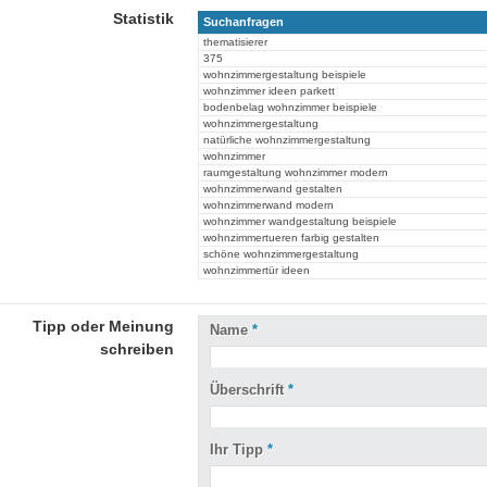
Statistik
Suchanfragen
thematisierer
375
wohnzimmergestaltung beispiele
wohnzimmer ideen parkett
bodenbelag wohnzimmer beispiele
wohnzimmergestaltung
natürliche wohnzimmergestaltung
wohnzimmer
raumgestaltung wohnzimmer modern
wohnzimmerwand gestalten
wohnzimmerwand modern
wohnzimmer wandgestaltung beispiele
wohnzimmertueren farbig gestalten
schöne wohnzimmergestaltung
wohnzimmertür ideen
Tipp oder Meinung
Name
*
schreiben
Überschrift
*
Ihr Tipp
*