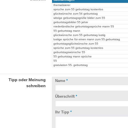
thematisierer
spruche zum 55 geburtstag kostenlos
glückwünsche zum 54 geburtstag
witzige geburtstagsgrüße bilder zum 55
geburtstagsbilder 55 jahre
niederländische geburtstagssprüche mann 55
55 geburtstag mann
glückwünsche zum 55 geburtstag lustig
lustige sprüche für einen mann zum 55.geburtstag
geburtstagsglückwünsche zum 55
sprüche zum 55 geburtstag kostenlos
geburtstagswünsche 55
55 geburtstag mann sprüche
55
gratulation 55. geburtstag
Tipp oder Meinung
Name
*
schreiben
Überschrift
*
Ihr Tipp
*