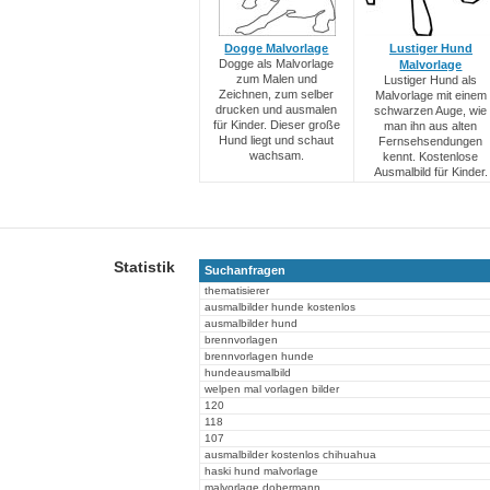
Dogge Malvorlage
Lustiger Hund
Dogge als Malvorlage
Malvorlage
zum Malen und
Lustiger Hund als
Zeichnen, zum selber
Malvorlage mit einem
drucken und ausmalen
schwarzen Auge, wie
für Kinder. Dieser große
man ihn aus alten
Hund liegt und schaut
Fernsehsendungen
wachsam.
kennt. Kostenlose
Ausmalbild für Kinder.
Statistik
Suchanfragen
thematisierer
ausmalbilder hunde kostenlos
ausmalbilder hund
brennvorlagen
brennvorlagen hunde
hundeausmalbild
welpen mal vorlagen bilder
120
118
107
ausmalbilder kostenlos chihuahua
haski hund malvorlage
malvorlage dobermann