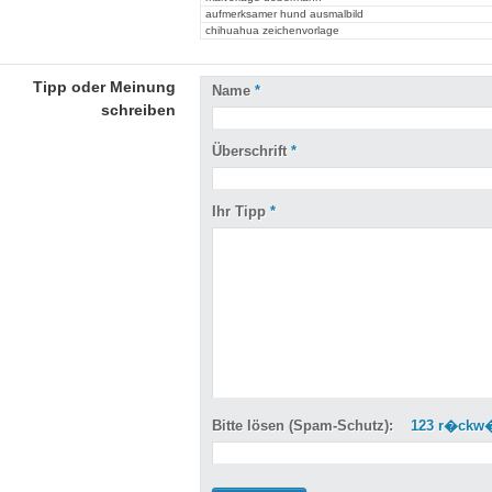
aufmerksamer hund ausmalbild
chihuahua zeichenvorlage
Tipp oder Meinung
Name
*
schreiben
Überschrift
*
Ihr Tipp
*
Bitte lösen (Spam-Schutz):
123 r�ckw�