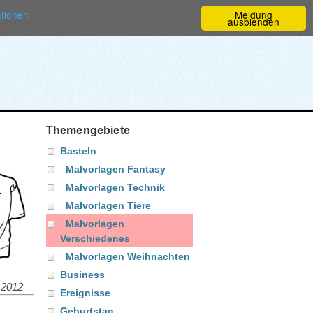
ationen
Meldung
ausblenden
Themengebiete
Basteln
Malvorlagen Fantasy
Malvorlagen Technik
Malvorlagen Tiere
Malvorlagen
Verschiedenes
Malvorlagen Weihnachten
Business
.2012
Ereignisse
Geburtstag