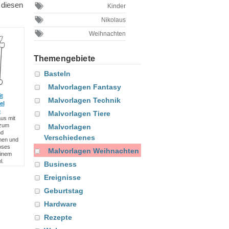
 diesen
Kinder
Nikolaus
Weihnachten
Themengebiete
Basteln
Malvorlagen Fantasy
t
Malvorlagen Technik
el
e
Malvorlagen Tiere
us mit
 zum
Malvorlagen
nd
Verschiedenes
hnen und
oses
Malvorlagen Weihnachten
einem
l.
Business
Ereignisse
Geburtstag
Hardware
Rezepte