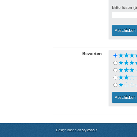
Bitte lösen
Bewerten
Design based on
styleshout