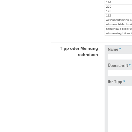
114
220
120
112
weihnachtsmann k
nikolaus bilder ko
samichlaus bilder
nikolaustag bilder l
Tipp oder Meinung
Name
*
schreiben
Überschrift
*
Ihr Tipp
*