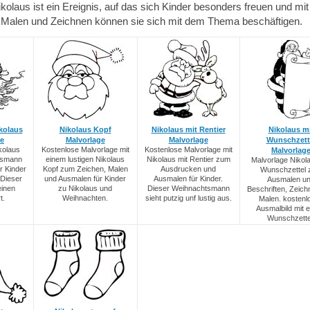
olaus ist ein Ereignis, auf das sich Kinder besonders freuen und mit
Malen und Zeichnen können sie sich mit dem Thema beschäftigen.
kolaus
Nikolaus Kopf
Nikolaus mit Rentier
Nikolaus mi
ge
Malvorlage
Malvorlage
Wunschzett
kolaus
Kostenlose Malvorlage mit
Kostenlose Malvorlage mit
Malvorlag
tsmann
einem lustigen Nikolaus
Nikolaus mit Rentier zum
Malvorlage Nikola
r Kinder
Kopf zum Zeichen, Malen
Ausdrucken und
Wunschzettel
Dieser
und Ausmalen für Kinder
Ausmalen für Kinder.
Ausmalen u
einen
zu Nikolaus und
Dieser Weihnachtsmann
Beschriften, Zeic
t.
Weihnachten.
sieht putzig unf lustig aus.
Malen. kostenl
Ausmalbild mit 
Wunschzette