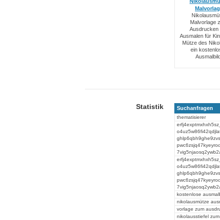
Nikolausmü
Malvorla
Nikolausmü
Malvorlage 
Ausdrucken
Ausmalen für Kin
Mütze des Nikol
ein kostenl
Ausmalbild
Statistik
Suchanfragen
thematisierer
erfj4exptmxhxh5sz
o4uz5w86fi42qdjl
ghlp6qbh9ghe9zv
pwc6zsjq47kyeyroq7
7vig5njaosq2ywb2
erfj4exptmxhxh5sz
o4uz5w86fi42qdjl
ghlp6qbh9ghe9zv
pwc6zsjq47kyeyroq7
7vig5njaosq2ywb2
kostenlose ausmalbi
nikolausmütze ausm
vorlage zum ausdru
nikolausstiefel zu