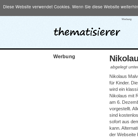
Diese Website verwendet Cookies. Wenn Sie diese Website weiterhi
Werbung:
Nikola
Werbung
abgelegt unte
Nikolaus Mal
für Kinder. Di
wird ein klass
Nikolaus mit 
am 6. Dezember
vorgestellt. A
sind kostenlos
sofort aus de
kann. Alternat
der Webseite 