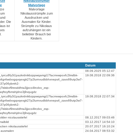
tze
Nikolausstrumpf
ge
Malvorlage
tze
Malvorlage
zum
Nikolausstrümpfe zum
 und
Ausdrucken und
der. Die
Ausmalen für Kinder.
aus ist
Strümpfe zu Nikolaus
oses
aufzuhängen ist ein
.
beliebter Brauch bei
Kindern.
Datum
08.09.2025 05:12:47
_tyrcu8fy3i1pazkrdnikbzppwqamgi17facmvwpoxfc2lmdbk-
19.08.2018 22:09:36
at4gr4wdxxgqvqexgk27p2lurnvudbbhxneps4_zavo69utp3w7-
s37p06ybmh2-
lslsbxf9resddhta3jjxco4lrcdxv_zsp-
aqftoyfbmshjdno3j9vqugdz
_tyrcu8fy3i1pazkrdnikbzppwqamgi17facmvwpoxfc2lmdbk-
19.08.2018 22:07:34
at4gr4wdxxgqvqexgk27p2lurnvudbbhxneps4_zavo69utp3w7-
s37p06ybmh2-
lslsbxf9resddhta3jjxco4lrcdxv_zsp-
aqftoyfbmshjdno3j9vqugdz
lder nicolausstiefel
08.12.2017 09:03:46
albild
03.12.2017 14:54:10
cken nikolausstiefel
20.07.2017 16:10:24
m ausmalen
24.04.2017 08:53:32