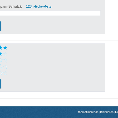
 (Spam-Schutz):
123 r�ckw�rts
thematisierer.de
|
Bildquellen
|
D