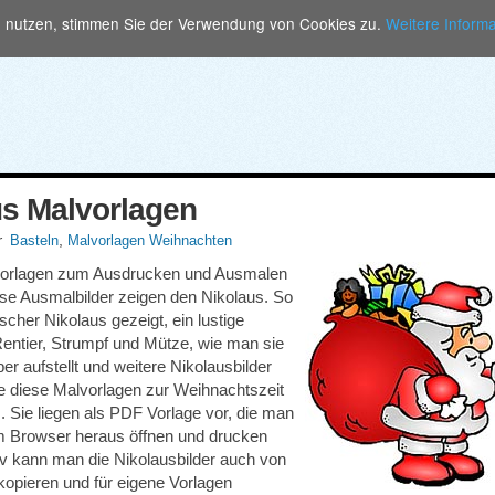
n nutzen, stimmen Sie der Verwendung von Cookies zu.
Weitere Inform
us Malvorlagen
r
,
Basteln
Malvorlagen Weihnachten
vorlagen zum Ausdrucken und Ausmalen
ese Ausmalbilder zeigen den Nikolaus. So
ischer Nikolaus gezeigt, ein lustige
Rentier, Strumpf und Mütze, wie man sie
 aufstellt und weitere Nikolausbilder
lle diese Malvorlagen zur Weihnachtszeit
. Sie liegen als PDF Vorlage vor, die man
m Browser heraus öffnen und drucken
iv kann man die Nikolausbilder auch von
kopieren und für eigene Vorlagen