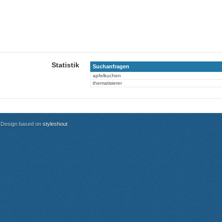
Statistik
Suchanfragen
apfelkuchen
thematisierer
Design based on
styleshout