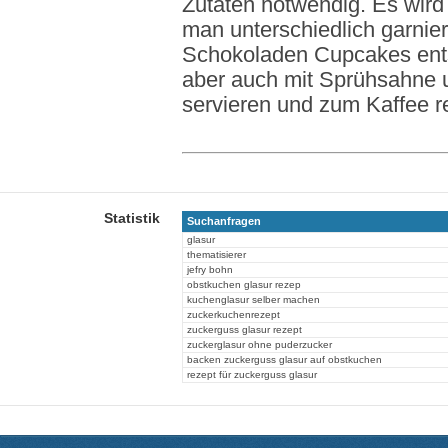
Zutaten notwendig. Es wird 
man unterschiedlich garnie
Schokoladen Cupcakes ents
aber auch mit Sprühsahne u
servieren und zum Kaffee r
Statistik
Suchanfragen
glasur
thematisierer
jefry bohn
obstkuchen glasur rezep
kuchenglasur selber machen
zuckerkuchenrezept
zuckerguss glasur rezept
zuckerglasur ohne puderzucker
backen zuckerguss glasur auf obstkuchen
rezept für zuckerguss glasur