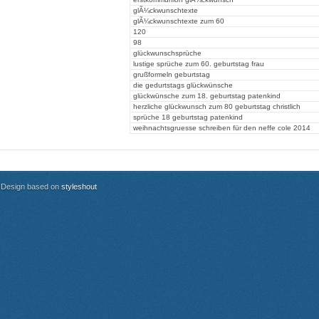
glÃ¼ckwunschtexte
glÃ¼ckwunschtexte zum 60
120
98
glückwunschsprüche
lustige sprüche zum 60. geburtstag frau
grußformeln geburtstag
die gedurtstags glückwünsche
glückwünsche zum 18. geburtstag patenkind
herzliche glückwunsch zum 80 geburtstag christlich
sprüche 18 geburtstag patenkind
weihnachtsgruesse schreiben für den neffe cole 2014
Design based on
styleshout